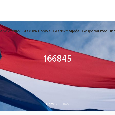
eno glasilo
Gradska uprava
Gradsko vijeće
Gospodarstvo
In
166845
Home
/
166845