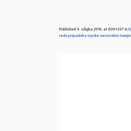
Published
4. ožujka 2016.
at 600×337 in
R
reda pripadnika srpske nacionalne manji