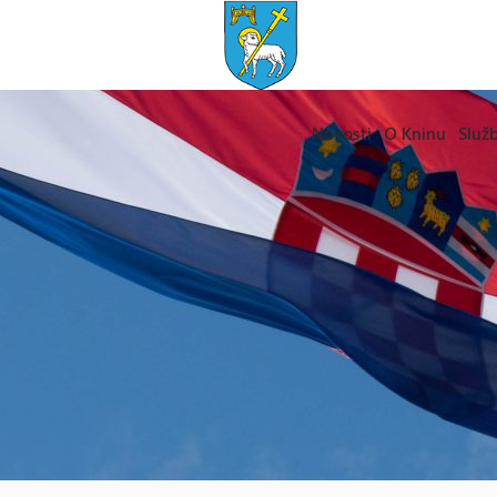
Novosti
O Kninu
Služb