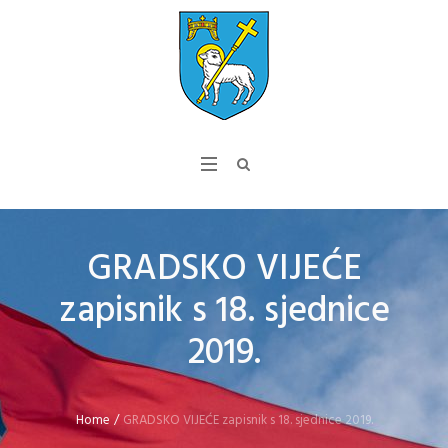
GRADSKO VIJEĆE
zapisnik s 18. sjednice
2019.
Home
/
GRADSKO VIJEĆE zapisnik s 18. sjednice 2019.