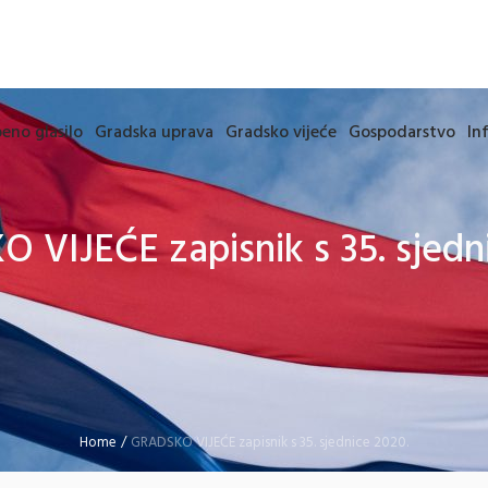
eno glasilo
Gradska uprava
Gradsko vijeće
Gospodarstvo
In
VIJEĆE zapisnik s 35. sjedn
Home
/
GRADSKO VIJEĆE zapisnik s 35. sjednice 2020.