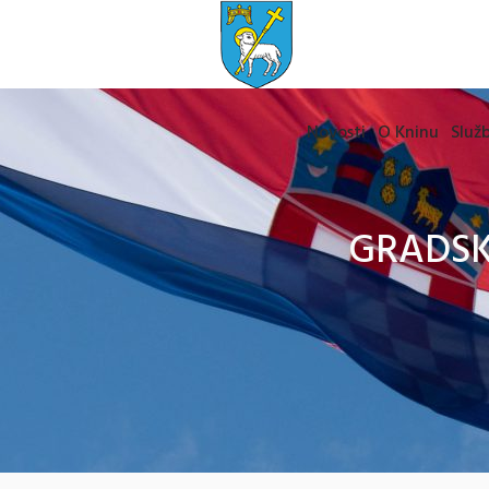
Novosti
O Kninu
Služb
GRADSKO 