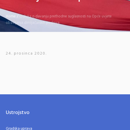
Home
/
Odluka o davanju prethodne suglasnosti na Opće uvjete
obavljanja dimljačarskih poslova
24. prosinca 2020.
Ustrojstvo
Gradska uprava