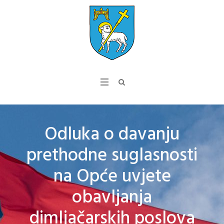
Odluka o davanju
prethodne suglasnosti
na Opće uvjete
obavljanja
dimljačarskih poslova