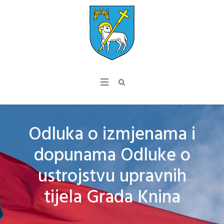
Odluka o izmjenama i
dopunama Odluke o
ustrojstvu upravnih
tijela Grada Knina