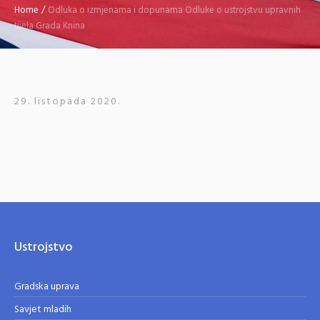
Home
/
Odluka o izmjenama i dopunama Odluke o ustrojstvu upravnih
tijela Grada Knina
29. listopada 2020.
Ustrojstvo
Gradska uprava
Savjet mladih