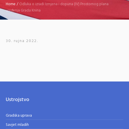
Home
/
Odluka o izradi Izmjena i dopuna (IV) Prostornog plana
uređenja Grada Knina
30. rujna 2022.
Ustrojstvo
Gradska uprava
Savjet mladih