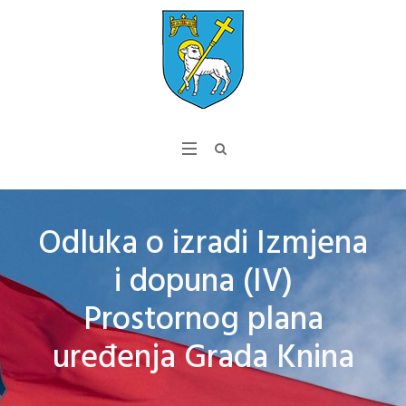
Odluka o izradi Izmjena
i dopuna (IV)
Prostornog plana
uređenja Grada Knina