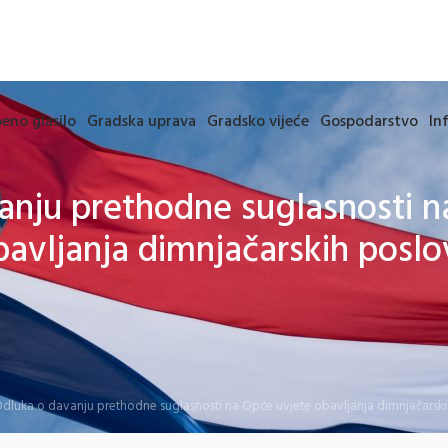
eno glasilo
Gradska uprava
Gradsko vijeće
Gospodarstvo
In
anju prethodne suglasnosti n
bavljanja dimnjačarskih poslo
dluka o davanju prethodne suglasnosti na Opće uvjete obavljanja dimnjačarsk