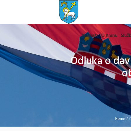
Novosti
O Kninu
Služb
Odluka o dav
o
Home
/
O