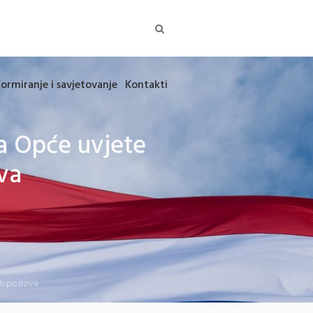
formiranje i savjetovanje
Kontakti
a Opće uvjete
va
ih poslova