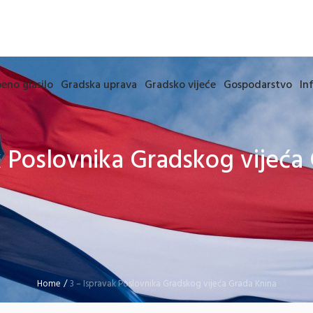
eno glasilo
Gradska uprava
Gradsko vijeće
Gospodarstvo
In
k Poslovnika Gradskog vijeća
Home
/
3 – Ispravak Poslovnika Gradskog vijeća Grada Knina