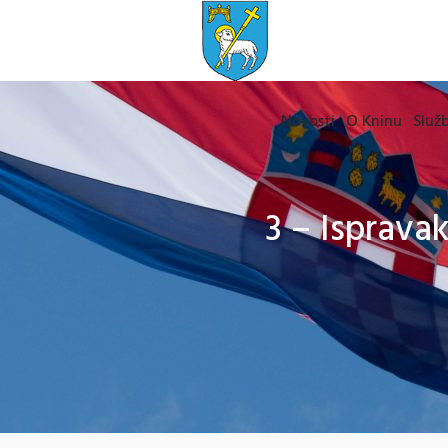
Novosti
O Kninu
Služb
3 – Isprava