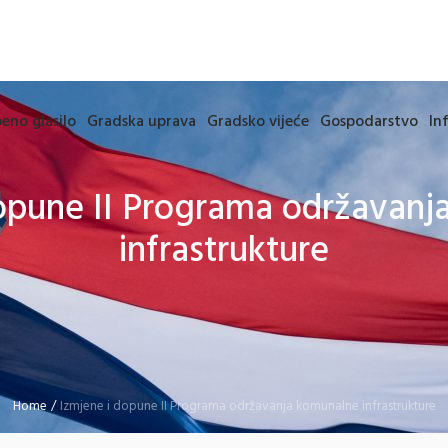
eno glasilo
Gradska uprava
Gradsko vijeće
Gospodarstvo
In
opune II Programa održavan
infrastrukture
Home
/
Izmjene i dopune II Programa održavanja komunalne infrastrukture