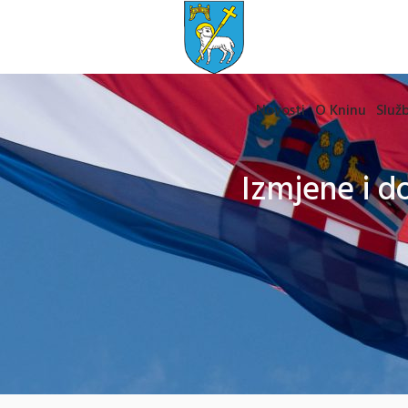
Novosti
O Kninu
Služb
Izmjene i d