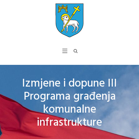
Izmjene i dopune III
Programa građenja
komunalne
infrastrukture