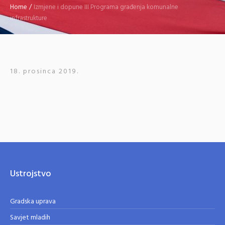
Home
/
Izmjene i dopune III Programa građenja komunalne
infrastrukture
18. prosinca 2019.
Ustrojstvo
Gradska uprava
Savjet mladih