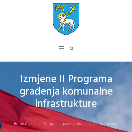
Izmjene II Programa
građenja komunalne
infrastrukture
Home
/
Izmjene II Programa građenja komunalne infrastrukture