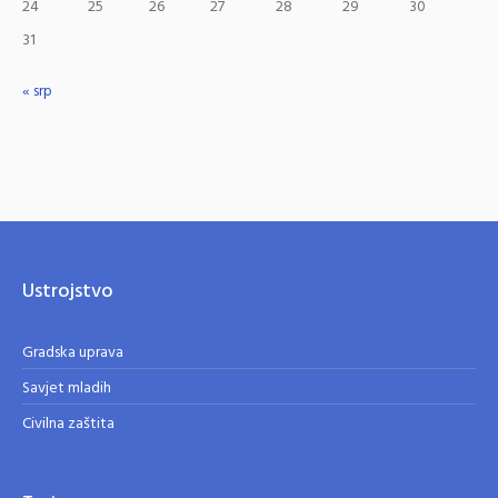
24
25
26
27
28
29
30
31
« srp
Ustrojstvo
Gradska uprava
Savjet mladih
Civilna zaštita