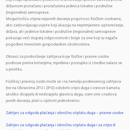
državnom proračunu i proračunima jedinica lokalne i područne
(regionalne) samouprave.
Mogućnošću otpisa nejavnih davanja pogotovo fizičkim osobama,
ako zadovoljavaju uvjete koji ukazuju na neprimjereno opterećenje,
država, ali i jedinice lokalne i područne (regionalne) samouprave
pokazuju veći stupanj odgovornosti i brige za one koji su najjače
pogođeni trenutnim gospodarskim okolnostima.
Obrasci za podnošenje zahtjeva koje fizičke i pravne osobe
podnose prema kriterijima, mjerilima i postupku iz Uredbe nalaze se
u privitku.
Fizičkoj i pravnoj osobi može se i na temelju podnesenog zahtjeva
(ne na Obrascima ZFO i ZPO) odobriti otpis duga s osnove kamata,
ukoliko dospjelu ili nedospjelu glavnicu duga, osim one s naslova
javnih davanja, plati u cijelosti jednokratno.
Zahtjev za odgodu plaćanja i obročnu otplatu duga – pravne osobe
Zahtjev za odgodu plaćanja i obročnu otplatu duga i za otpis ili