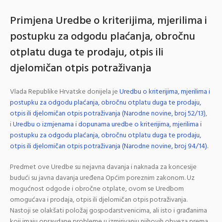
Primjena Uredbe o kriterijima, mjerilima i
postupku za odgodu plaćanja, obročnu
otplatu duga te prodaju, otpis ili
djelomičan otpis potraživanja
Vlada Republike Hrvatske donijela je
Uredbu o kriterijima, mjerilima i
postupku za odgodu plaćanja, obročnu otplatu duga te prodaju,
otpis ili djelomičan otpis potraživanja (Narodne novine, broj 52/13)
,
i
Uredbu o izmjenama i dopunama uredbe o kriterijima, mjerilima i
postupku za odgodu plaćanja, obročnu otplatu duga te prodaju,
otpis ili djelomičan otpis potraživanja (Narodne novine, broj 94/14)
.
Predmet ove Uredbe su nejavna davanja i naknada za koncesije
budući su javna davanja uređena Općim poreznim zakonom. Uz
mogućnost odgode i obročne otplate, ovom se Uredbom
omogućava i prodaja, otpis ili djelomičan otpis potraživanja.
Nastoji se olakšati položaj gospodarstvenicima, ali isto i građanima
koji imaju opravdane probleme u izmirivanju njihovih obveza prema