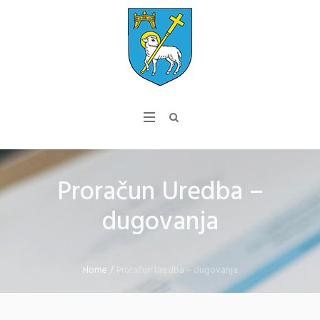
Proračun Uredba –
dugovanja
Home
/
Proračun Uredba – dugovanja