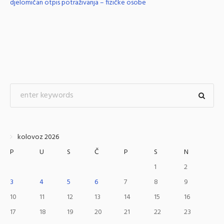
djelomičan otpis potraživanja – fizičke osobe
kolovoz 2026
P
U
S
Č
P
S
N
1
2
3
4
5
6
7
8
9
10
11
12
13
14
15
16
17
18
19
20
21
22
23