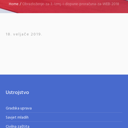
Home
/
Obrazloženje-za-3.-Izmj.-i-dopune-proračuna-za-WEB-2018
18. veljače 2019.
Ustrojstvo
Gradska uprava
Savjet mladih
Civilna zaštita