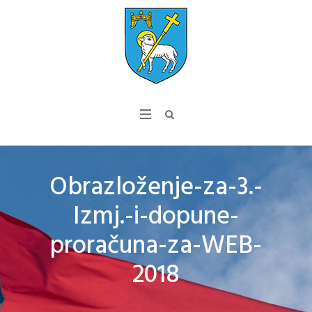
Obrazloženje-za-3.-
Izmj.-i-dopune-
proračuna-za-WEB-
2018