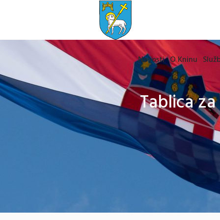
Novosti
O Kninu
Služb
Tablica za