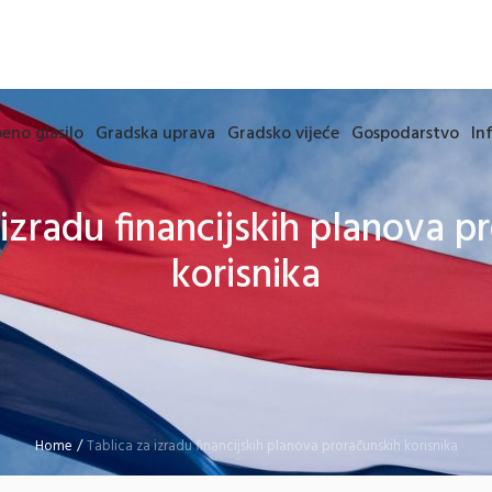
eno glasilo
Gradska uprava
Gradsko vijeće
Gospodarstvo
In
 izradu financijskih planova p
korisnika
Home
/
Tablica za izradu financijskih planova proračunskih korisnika