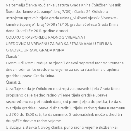
Na temelju članka 45. članka Statuta Grada Knina (“Službeni vjesnik
Šibensko-kninske županije”, broj 7/09) i članka 24. Odluke o
ustrojstvu upravnih tijela grada Knina („Službeni vjesnik Šibensko-
kninske županije”, broj 10/09 i 13/10), gradonačelnica Grada Knina
dana 10. veljače 2011. godine donosi
ODLUKU O RASPOREDU RADNOG VREMENA I
UREDOVNOM VREMENU ZA RAD SA STRANKAMA U TIJELIMA
GRADSKE UPRAVE GRADA KNINA
Članak 1.
Ovom Odlukom uređuje se tjedni i dnevni raspored radnog vremena,
dnevni odmor, te uredovno vrijeme za rad sa strankama u tijelima
gradske uprave Grada Knina.
Članak 2.
Utvrđuje se da je Odlukom o ustrojstvu upravnih tijela Grada Knina
propisano da je tjedno radno vrijeme tijela gradske uprave
raspoređeno na pet radnih dana, od ponedjeljka do petka, te da su
sva tijela gradske uprave dužna raditi u tijeku radnog dana u vremenu
od 7.00 do 15.00 sati, te da iznimno, Gradonačelnik može odrediti i
drugačije dnevno radno vrijeme.
U slučaju iz stavka 1. ovog članka, puno radno vrijeme službenika i