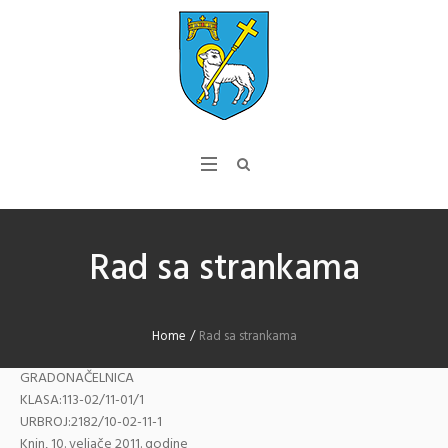
Rad sa strankama
Home
/
Rad sa strankama
GRADONAČELNICA
KLASA:113-02/11-01/1
URBROJ:2182/10-02-11-1
Knin, 10. veljače 2011. godine