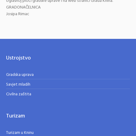
oglasnoj ploči gradske uprave i na web stranici Grada Knina.
GRADONAČELNICA
Josipa Rimac
Ustrojstvo
Gradska uprava
Savjet mladih
Civilna zaštita
Turizam
Turizam u Kninu