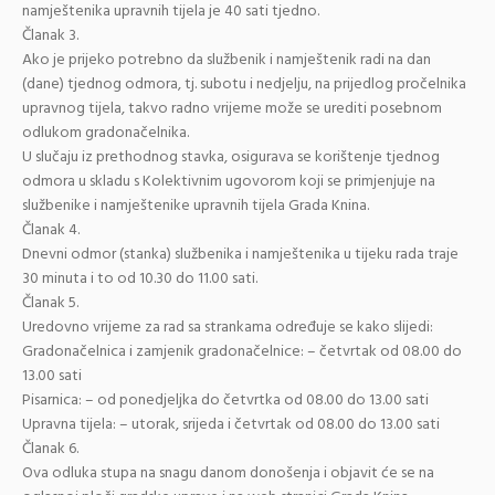
namještenika upravnih tijela je 40 sati tjedno.
Članak 3.
Ako je prijeko potrebno da službenik i namještenik radi na dan
(dane) tjednog odmora, tj. subotu i nedjelju, na prijedlog pročelnika
upravnog tijela, takvo radno vrijeme može se urediti posebnom
odlukom gradonačelnika.
U slučaju iz prethodnog stavka, osigurava se korištenje tjednog
odmora u skladu s Kolektivnim ugovorom koji se primjenjuje na
službenike i namještenike upravnih tijela Grada Knina.
Članak 4.
Dnevni odmor (stanka) službenika i namještenika u tijeku rada traje
30 minuta i to od 10.30 do 11.00 sati.
Članak 5.
Uredovno vrijeme za rad sa strankama određuje se kako slijedi:
Gradonačelnica i zamjenik gradonačelnice: – četvrtak od 08.00 do
13.00 sati
Pisarnica: – od ponedjeljka do četvrtka od 08.00 do 13.00 sati
Upravna tijela: – utorak, srijeda i četvrtak od 08.00 do 13.00 sati
Članak 6.
Ova odluka stupa na snagu danom donošenja i objavit će se na