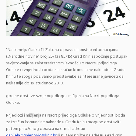
“Na temelju članka 11. Zakona o pravu na pristup informacijama
(„Narodne novine“ broj 25/13 i 85/15) Grad Knin započinje postupak
savjetovanja sa zainteresiranom javnošću o Nacrtu prijedloga
Odluke o vrijednosti boda za izračun komunalne naknade u Gradu
Kninu te stoga pozivamo predstavnike zainteresirane javnosti da
najkasnije do 19. studenog 2018.
godine dostave svoje prijedloge i mišljenja na Nacrt prijedloga
Odluke.
Prijedlozi i mišljenja na Nacrt prijedloga Odluke o vrijednosti boda
za izračun komunalne naknade u Gradu Kninu mogu se dostaviti
putem priloženog obrasca na e-mail adresu:
danijela.ognjenovic@knin.hr
ili putem pošte na adresu: Grad Knin,