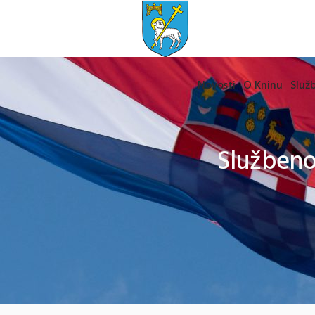
Novosti
O Kninu
Služb
Službeno 