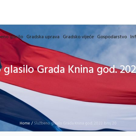
eno glasilo
Gradska uprava
Gradsko vijeće
Gospodarstvo
In
glasilo Grada Knina god. 202
Home
/
Službeno glasilo Grada Knina god. 2022. broj 20