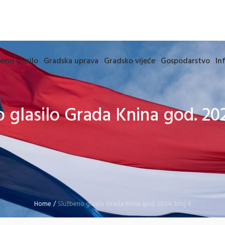
eno glasilo
Gradska uprava
Gradsko vijeće
Gospodarstvo
In
 glasilo Grada Knina god. 202
Home
/
Službeno glasilo Grada Knina god. 2024. broj 4