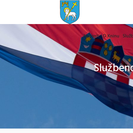
Novosti
O Kninu
Služb
Službeno