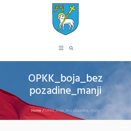
OPKK_boja_bez
pozadine_manji
Home
/
OPKK_boja_bez pozadine_manji