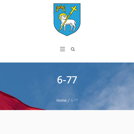
6-77
Home
/
6-77