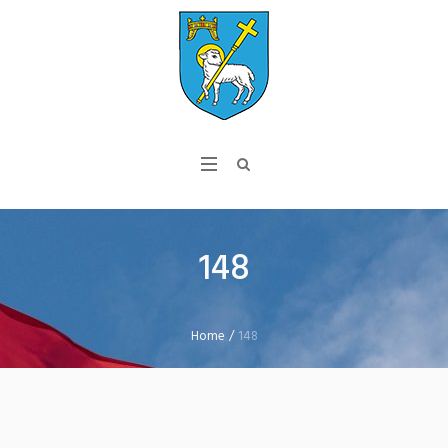
148
Home
/
148