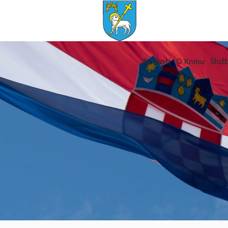
Novosti
O Kninu
Služb