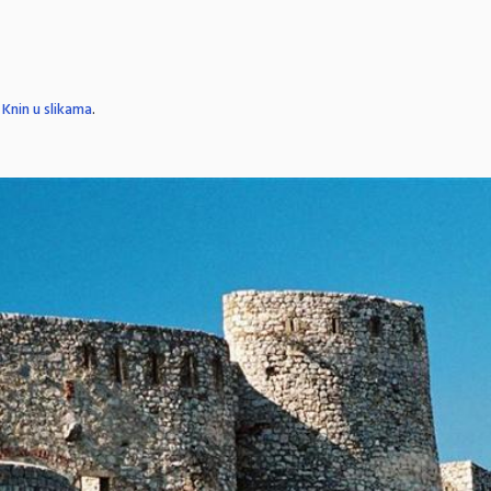
n
Knin u slikama
.