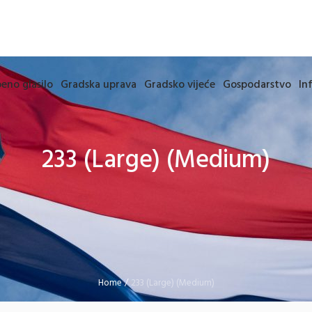
eno glasilo
Gradska uprava
Gradsko vijeće
Gospodarstvo
In
233 (Large) (Medium)
Home
/
233 (Large) (Medium)