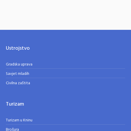
Ustrojstvo
Gradska uprava
Savjet mladih
Civilna zaštita
Turizam
Turizam u Kninu
Brošura