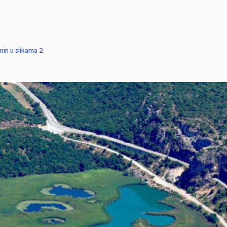
nin u slikama 2
.