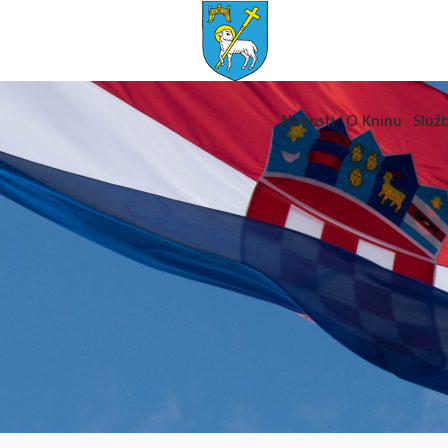
Novosti
O Kninu
Služb