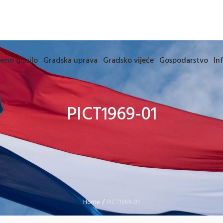
eno glasilo
Gradska uprava
Gradsko vijeće
Gospodarstvo
In
PICT1969-01
Home
/
PICT1969-01