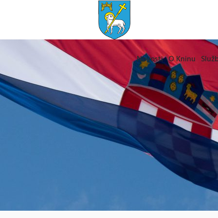
Novosti
O Kninu
Služb