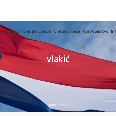
eno glasilo
Gradska uprava
Gradsko vijeće
Gospodarstvo
In
vlakić
Home
/
vlakić