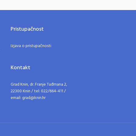
Pristupačnost
Izjava o pristupačnosti
Kontakt
Grad Knin, dr. Franje Tuđmana 2,
22300 Knin / tel: 022/664-411 /
email: grad@knin.hr