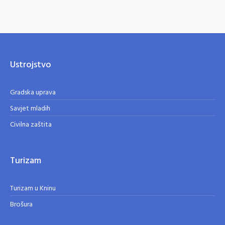
Ustrojstvo
Gradska uprava
Savjet mladih
Civilna zaštita
Turizam
Turizam u Kninu
Brošura