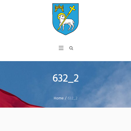
632_2
Home
/
632_2