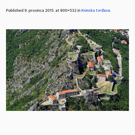
Published
9. prosinca 2015.
at 800×532 in
Kninska tvrđava
.