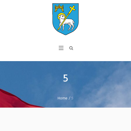
5
Home
/
5