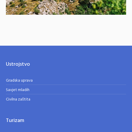
Ustrojstvo
Gradska uprava
Savjet mladih
Civilna zaštita
Turizam