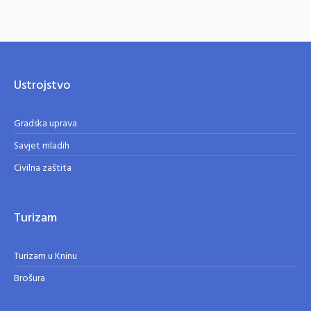
Ustrojstvo
Gradska uprava
Savjet mladih
Civilna zaštita
Turizam
Turizam u Kninu
Brošura