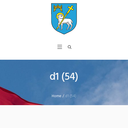
d1 (54)
Home
/
d1 (54)