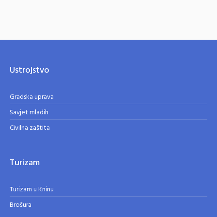
Ustrojstvo
Gradska uprava
Savjet mladih
Civilna zaštita
Turizam
Turizam u Kninu
Brošura