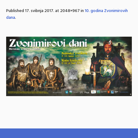
Published
17. svibnja 2017.
at 2048×967 in
10. godina Zvonimirovih
dana
.