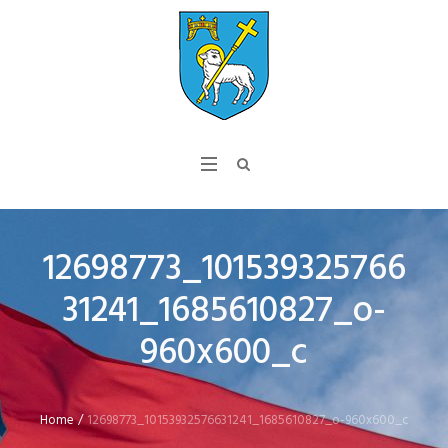
12698773_101539325766
31241_1685610827_o-
960x600_c
Home
/
12698773_10153932576631241_1685610827_o-960x600_c