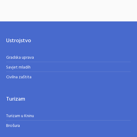
Ustrojstvo
Gradska uprava
Savjet mladih
Civilna zaštita
Turizam
Turizam u Kninu
Brošura