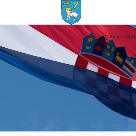
Novosti
O Kninu
Služb