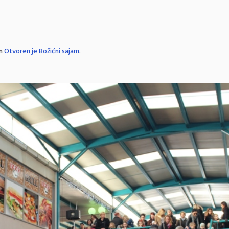
in
Otvoren je Božićni sajam
.