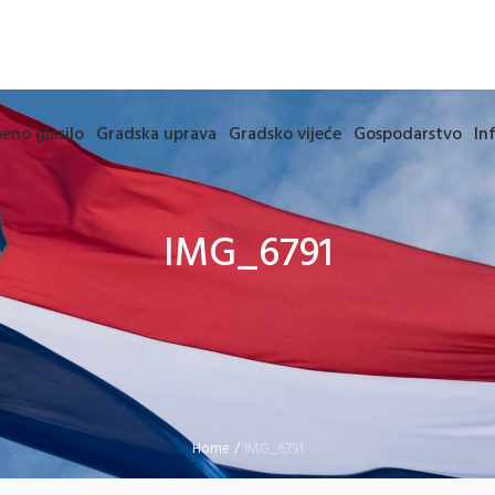
eno glasilo
Gradska uprava
Gradsko vijeće
Gospodarstvo
In
IMG_6791
Home
/
IMG_6791