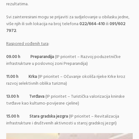
rezultatima.
Svi zainteresirani mogu se prijaviti za sudjelovanje u obilasku jedne,
više njih ili svih lokacija na broj telefona
022/664-410
ili
091/602
7972
.
Raspored vođenih tura
:
09.00 h
Preparandija
(IP prioritet – Razvoj poduzetničke
infrastrukture u poslovnoj zoni Preparandija)
11.00 h
Krka
(IP prioritet – Očuvanje okoliša rijeke Krke kroz
razvoj selektivnih oblika turizma)
13.00 h
Tvrđava
(IP prioritet – Turistička valorizacija kninske
tvrđave kao kulturno-povijesne cjeline)
15.00 h
Stara gradska jezgra
(IP prioritet – Revitalizacija
infrastrukture i društvenih aktivnosti u staroj gradskoj jezgri)