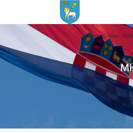
Novosti
O Kninu
Služb
Mi