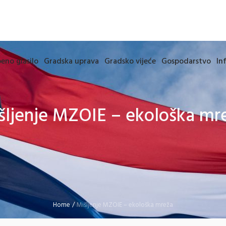
eno glasilo
Gradska uprava
Gradsko vijeće
Gospodarstvo
In
šljenje MZOIE – ekološka mr
Home
/
Mišljenje MZOIE – ekološka mreža