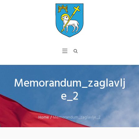
Memorandum_zaglavlj
e_2
Home
/
Memorandum_zaglavlje_2