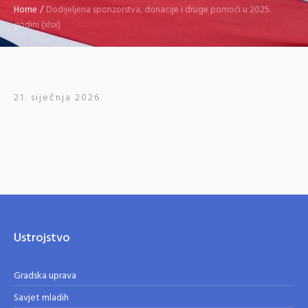
Home
/
Dodijeljena sponzorstva, donacije i druge pomoći u 2025.
godini (xlsx)
21. siječnja 2026.
Ustrojstvo
Gradska uprava
Savjet mladih