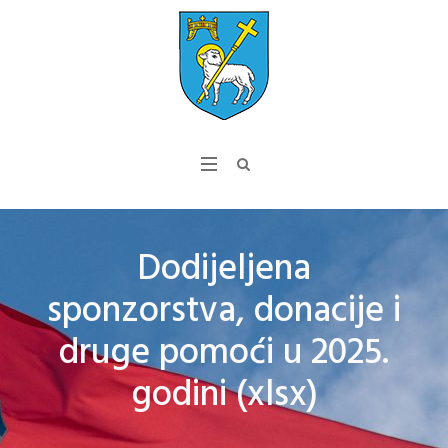
Dodijeljena
sponzorstva, donacije i
druge pomoći u 2025.
godini (xlsx)