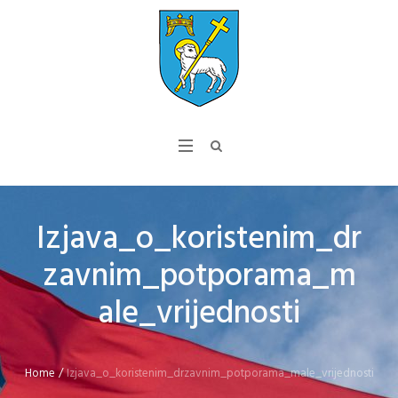
Izjava_o_koristenim_dr
zavnim_potporama_m
ale_vrijednosti
Home
/
Izjava_o_koristenim_drzavnim_potporama_male_vrijednosti