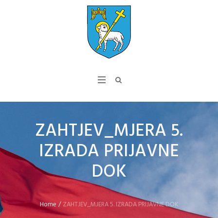
ZAHTJEV_MJERA 5.
IZRADA PRIJAVNE
DOK
Home
/
ZAHTJEV_MJERA 5. IZRADA PRIJAVNE DOK