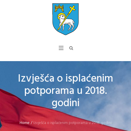
Izvješća o isplaćenim
potporama u 2018.
godini
Home
/
Izvješća o isplaćenim potporama u 2018. godini