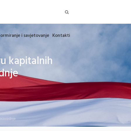
formiranje i savjetovanje
Kontakti
u kapitalnih
dnje
roizvodnje