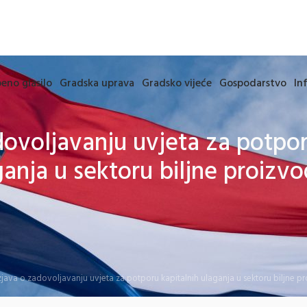
eno glasilo
Gradska uprava
Gradsko vijeće
Gospodarstvo
In
dovoljavanju uvjeta za potpor
ganja u sektoru biljne proizvo
zjava o zadovoljavanju uvjeta za potporu kapitalnih ulaganja u sektoru biljne p