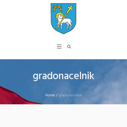
gradonacelnik
Home
/
gradonacelnik