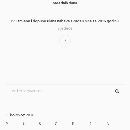
narednih dana
IV. Izmjene i dopune Plana nabave Grada Knina za 2016 godinu
Sljedeće
kolovoz 2026
P
U
S
Č
P
S
N