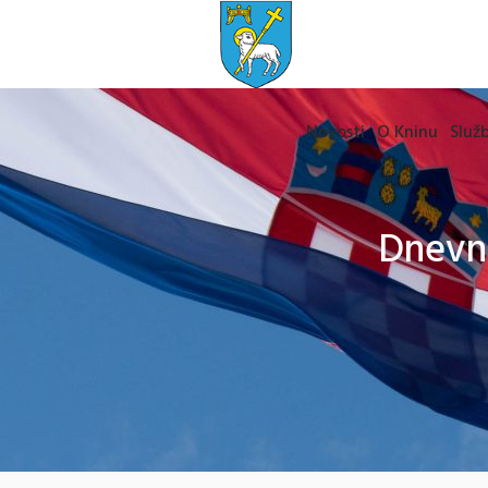
Novosti
O Kninu
Služb
Dnevni