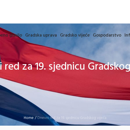
eno glasilo
Gradska uprava
Gradsko vijeće
Gospodarstvo
In
 red za 19. sjednicu Gradskog
Home
/
Dnevni red za 19. sjednicu Gradskog vijeća