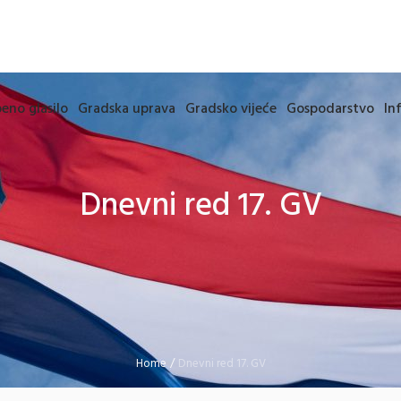
eno glasilo
Gradska uprava
Gradsko vijeće
Gospodarstvo
In
Dnevni red 17. GV
Home
/
Dnevni red 17. GV