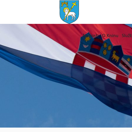
Novosti
O Kninu
Služb