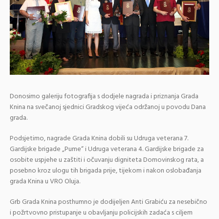
Donosimo galeriju fotografija s dodjele nagrada i priznanja Grada
Knina na svečanoj sjednici Gradskog vijeća održanoj u povodu Dana
grada.
Podsjetimo, nagrade Grada Knina dobili su Udruga veterana 7.
Gardijske brigade „Pume“ i Udruga veterana 4. Gardijske brigade za
osobite uspjehe u zaštiti i očuvanju digniteta Domovinskog rata, a
posebno kroz ulogu tih brigada prije, tijekom i nakon oslobađanja
grada Knina u VRO Oluja.
Grb Grada Knina posthumno je dodijeljen Anti Grabiću za nesebično
i požrtvovno pristupanje u obavljanju policijskih zadaća s ciljem