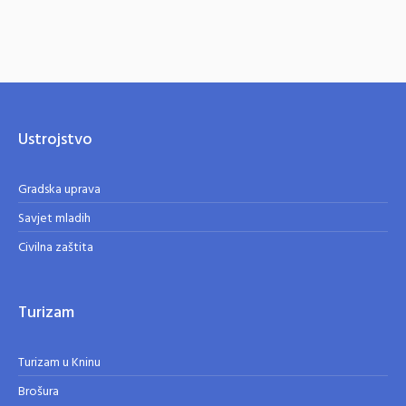
Ustrojstvo
Gradska uprava
Savjet mladih
Civilna zaštita
Turizam
Turizam u Kninu
Brošura