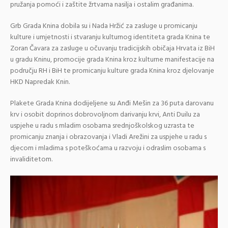
pružanja pomoći i zaštite žrtvama nasilja i ostalim građanima.
Grb Grada Knina dobila su i Nada Hržić za zasluge u promicanju
kulture i umjetnosti i stvaranju kulturnog identiteta grada Knina te
Zoran Čavara za zasluge u očuvanju tradicijskih običaja Hrvata iz BiH
u gradu Kninu, promocije grada Knina kroz kulturne manifestacije na
području RH i BiH te promicanju kulture grada Knina kroz djelovanje
HKD Napredak Knin.
Plakete Grada Knina dodijeljene su Anđi Mešin za 36 puta darovanu
krv i osobit doprinos dobrovoljnom darivanju krvi, Anti Duilu za
uspjehe u radu s mladim osobama srednjoškolskog uzrasta te
promicanju znanja i obrazovanja i Vladi Arežini za uspjehe u radu s
djecom i mladima s poteškoćama u razvoju i odraslim osobama s
invaliditetom.