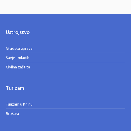
Ustrojstvo
Gradska uprava
Savjet mladih
Civilna zaštita
Turizam
Turizam u Kninu
Brošura