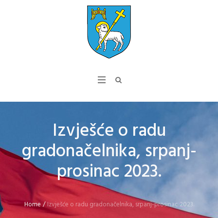
Izvješće o radu
gradonačelnika, srpanj-
prosinac 2023.
Home
/
Izvješće o radu gradonačelnika, srpanj-prosinac 2023.