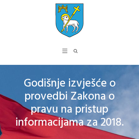
Godišnje izvješće o
provedbi Zakona o
pravu na pristup
informacijama za 2018.